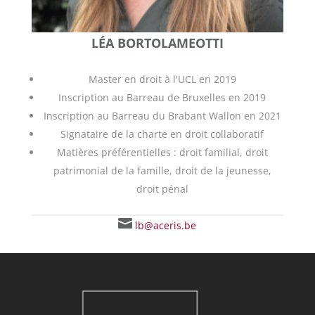
LÉA BORTOLAMEOTTI
Master en droit à l'UCL en 2019
Inscription au Barreau de Bruxelles en 2019
Inscription au Barreau du Brabant Wallon en 2021
Signataire de la charte en droit collaboratif
Matières préférentielles : droit familial, droit
patrimonial de la famille, droit de la jeunesse,
droit pénal

lb@aceris.be