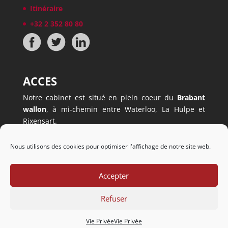
Itinéraire
+32 2 352 80 80
ACCES
Notre cabinet est situé en plein coeur du
Brabant
wallon
, à mi-chemin entre Waterloo, La Hulpe et
Rixensart.
Il est facilement accessible, à
5 minutes à peine du
ring
(sortie Mont-Saint-Jean).
Nous utilisons des cookies pour optimiser l'affichage de notre site web.
Nous disposons également d’un
parking privé
.
Accepter
Refuser
Copyright © 2016 - 2021
Vie Privée
Vie Privée