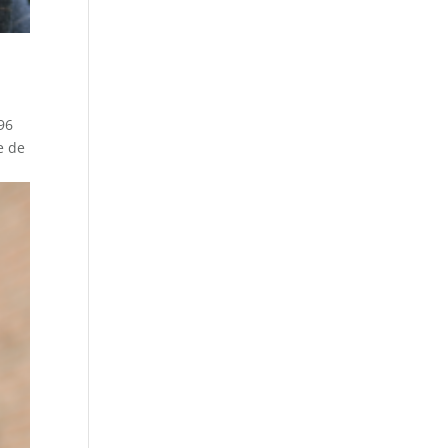
96
e de