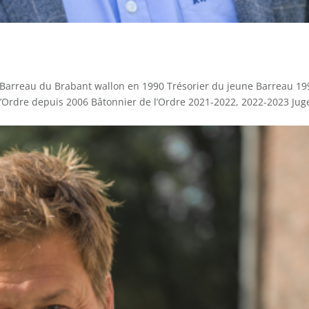
au Barreau du Brabant wallon en 1990 Trésorier du jeune Barreau 19
l’Ordre depuis 2006 Bâtonnier de l’Ordre 2021-2022, 2022-2023 Jug