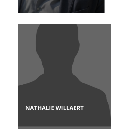
Licence en droit à l’UCL en
1998
Diplômé en droit fiscal
international de l’université de
Dijon (France) en 2002
Inscription au Barreau de
Nivelles en septembre...Voir
plus
NATHALIE WILLAERT