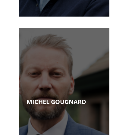
• Licencié en droit UCL (1988)
• Inscription au Barreau du
Brabant Wallon depuis 1988
• Bâtonnier de l’Ordre des
Avocats du Barreau du Brabant
Wallon 2015-2017
• Mem...Voir plus
MICHEL GOUGNARD