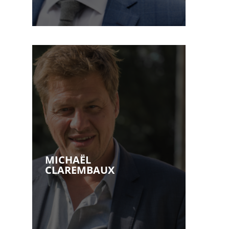
Licence en droit à l’UCL en
1998
Diplômé en notariat à l’UCL en
juin 1999
Inscription au Barreau de
Nivelles en 1999
Administrateur de la Ligue des
Droits de...Voir plus
MICHAËL
CLAREMBAUX