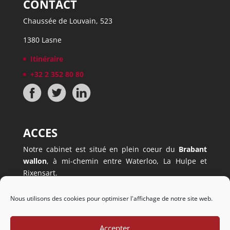
CONTACT
Chaussée de Louvain, 523
1380 Lasne
Itinéraire
+32 2 352 80 80
ACCES
Notre cabinet est situé en plein coeur du
Brabant
wallon
, à mi-chemin entre Waterloo, La Hulpe et
Rixensart.
Il est facilement accessible, à
5 minutes à peine du
ring
(sortie Mont-Saint-Jean).
Nous utilisons des cookies pour optimiser l'affichage de notre site web.
Nous disposons également d’un
parking privé
.
Accepter