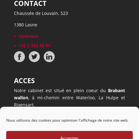
CONTACT
Chaussée de Louvain, 523
1380 Lasne
Itinéraire
+32 2 352 80 80
ACCES
Notre cabinet est situé en plein coeur du
Brabant
wallon
, à mi-chemin entre Waterloo, La Hulpe et
Rixensart.
Il est facilement accessible, à
5 minutes à peine du
ring
(sortie Mont-Saint-Jean).
Nous utilisons des cookies pour optimiser l'affichage de notre site web.
Nous disposons également d’un
parking privé
.
Accepter