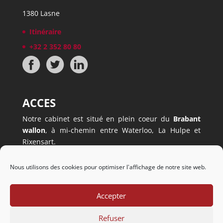
1380 Lasne
Itinéraire
+32 2 352 80 80
ACCES
Notre cabinet est situé en plein coeur du
Brabant
wallon
, à mi-chemin entre Waterloo, La Hulpe et
Rixensart.
Il est facilement accessible, à
5 minutes à peine du
ring
(sortie Mont-Saint-Jean).
Nous utilisons des cookies pour optimiser l'affichage de notre site web.
Nous disposons également d’un
parking privé
.
Accepter
Refuser