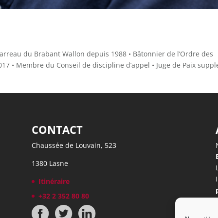
u Barreau du Brabant Wallon depuis 1988 • Bâtonnier de l’Ordre des
17 • Membre du Conseil de discipline d’appel • Juge de Paix suppl
CONTACT
Chaussée de Louvain, 523
1380 Lasne
Itinéraire
+32 2 352 80 80