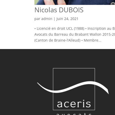
Nicolas DUBOIS
par
admin
|
Juin 24, 2021
• Licencié en droit UCL (1988) • Inscription a
Avocats du Barreau du Brabant Wallon 2015-20
(Canton de Braine-l’Alleud) • Membre...