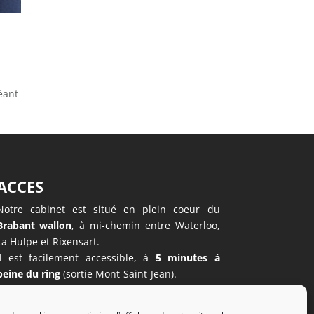
éant
ACCES
Notre cabinet est situé en plein coeur du
Brabant wallon
, à mi-chemin entre Waterloo,
La Hulpe et Rixensart.
Il est facilement accessible, à
5 minutes à
peine du ring
(sortie Mont-Saint-Jean).
Nous disposons également d’un
parking privé
.